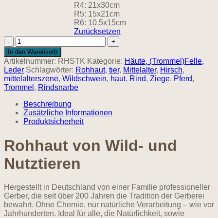
R4: 21x30cm
R5: 15x21cm
R6: 10,5x15cm
Zurücksetzen
Rohhaut
am
In den Warenkorb
Stück
Artikelnummer:
RHSTK
Kategorie:
Häute, (Trommel)Felle,
Menge
Leder
Schlagwörter:
Rohhaut
,
tier
,
Mittelalter
,
Hirsch
,
mittelalterszene
,
Wildschwein
,
haut
,
Rind
,
Ziege
,
Pferd
,
Trommel
,
Rindsnarbe
Beschreibung
Zusätzliche Informationen
Produktsicherheit
Rohhaut von Wild- und
Nutztieren
Hergestellt in Deutschland von einer Familie professioneller
Gerber, die seit über 200 Jahren die Tradition der Gerberei
bewahrt. Ohne Chemie, nur natürliche Verarbeitung – wie vor
Jahrhunderten. Ideal für alle, die Natürlichkeit, sowie