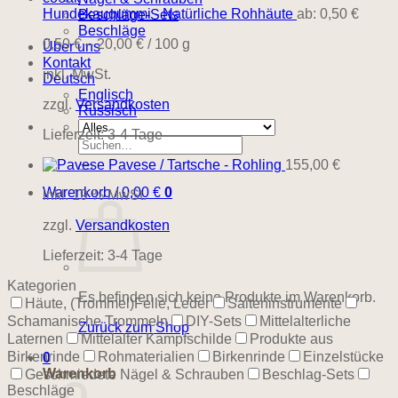
Hundekaugummi - Natürliche Rohhäute
ab:
0,50
€
Beschläge-Sets
Beschläge
0,50
€
–
20,00
€
/
100
g
Über uns
Kontakt
inkl. MwSt.
Deutsch
Englisch
zzgl.
Versandkosten
Russisch
Lieferzeit:
3-4 Tage
Suchen
nach:
Pavese / Tartsche - Rohling
155,00
€
Warenkorb /
0,00
€
0
inkl. 19 % MwSt.
zzgl.
Versandkosten
Lieferzeit:
3-4 Tage
Kategorien
Es befinden sich keine Produkte im Warenkorb.
Häute, (Trommel)Felle, Leder
Saiteninstrumente
Schamanische Trommeln
DIY-Sets
Mittelalterliche
Zurück zum Shop
Laternen
Mittelalter Kampfschilde
Produkte aus
Birkenrinde
Rohmaterialien
Birkenrinde
Einzelstücke
0
Warenkorb
Geschmiedete Nägel & Schrauben
Beschlag-Sets
Beschläge