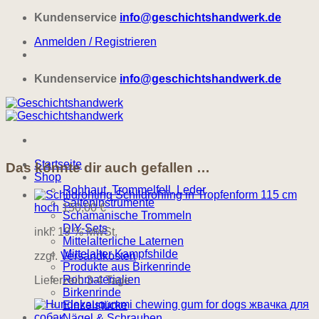
Zum
Kundenservice
info@geschichtshandwerk.de
Inhalt
Anmelden / Registrieren
springen
Kundenservice
info@geschichtshandwerk.de
Startseite
Das könnte dir auch gefallen …
Shop
Rohhaut, Trommelfell, Leder
Schildrohling in Tropfenform 115 cm
Saiteninstrumente
hoch
150,00
€
Schamanische Trommeln
DIY-Sets
inkl. 19 % MwSt.
Mittelalterliche Laternen
Mittelalter Kampfshilde
zzgl.
Versandkosten
Produkte aus Birkenrinde
Rohmaterialien
Lieferzeit:
3-4 Tage
Birkenrinde
Einzelstücke
Nägel & Schrauben