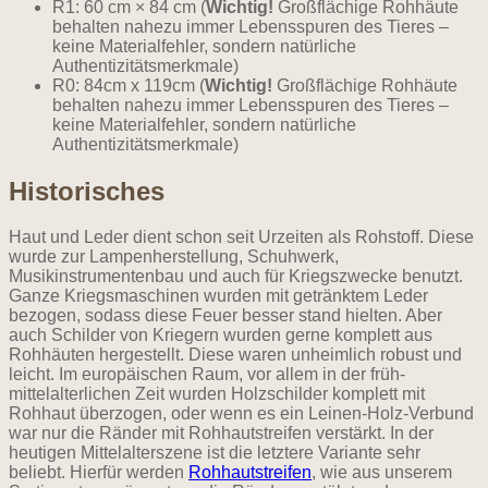
R1: 60 cm × 84 cm (
Wichtig!
Großflächige Rohhäute
behalten nahezu immer Lebensspuren des Tieres –
keine Materialfehler, sondern natürliche
Authentizitätsmerkmale)
R0: 84cm x 119cm (
Wichtig!
Großflächige Rohhäute
behalten nahezu immer Lebensspuren des Tieres –
keine Materialfehler, sondern natürliche
Authentizitätsmerkmale)
Historisches
Haut und Leder dient schon seit Urzeiten als Rohstoff. Diese
wurde zur Lampenherstellung, Schuhwerk,
Musikinstrumentenbau und auch für Kriegszwecke benutzt.
Ganze Kriegsmaschinen wurden mit getränktem Leder
bezogen, sodass diese Feuer besser stand hielten. Aber
auch Schilder von Kriegern wurden gerne komplett aus
Rohhäuten hergestellt. Diese waren unheimlich robust und
leicht. Im europäischen Raum, vor allem in der früh-
mittelalterlichen Zeit wurden Holzschilder komplett mit
Rohhaut überzogen, oder wenn es ein Leinen-Holz-Verbund
war nur die Ränder mit Rohhautstreifen verstärkt. In der
heutigen Mittelalterszene ist die letztere Variante sehr
beliebt. Hierfür werden
Rohhautstreifen
, wie aus unserem