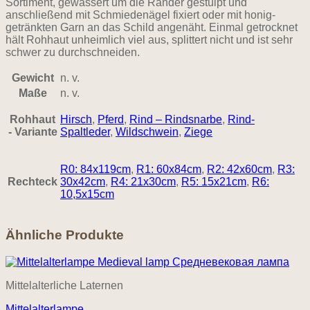
Sortiment, gewässert um die Ränder gestülpt und
anschließend mit Schmiedenägel fixiert oder mit honig-
getränkten Garn an das Schild angenäht. Einmal getrocknet
hält Rohhaut unheimlich viel aus, splittert nicht und ist sehr
schwer zu durchschneiden.
Gewicht
n. v.
Maße
n. v.
Rohhaut
Hirsch
,
Pferd
,
Rind – Rindsnarbe
,
Rind-
- Variante
Spaltleder
,
Wildschwein
,
Ziege
R0: 84x119cm
,
R1: 60x84cm
,
R2: 42x60cm
,
R3:
Rechteck
30x42cm
,
R4: 21x30cm
,
R5: 15x21cm
,
R6:
10,5x15cm
Ähnliche Produkte
Mittelalterliche Laternen
Mittelalterlampe