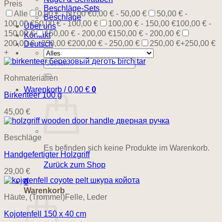
Preis
Beschläge-Sets
Alle
0,00 € - 50,00 €
0,00 € - 50,00 €
50,00 € -
Beschläge
100,00 €
50,00 € - 100,00 €
100,00 € - 150,00 €
100,00 € -
Über uns
150,00 €
150,00 € - 200,00 €
150,00 € - 200,00 €
Kontakt
200,00 € - 250,00 €
200,00 € - 250,00 €
250,00 €+
250,00 €
Deutsch
+
Suchen
nach:
Rohmaterialien
Warenkorb /
0,00
€
0
Birkenteer 100 g
45,00
€
Beschläge
Es befinden sich keine Produkte im Warenkorb.
Handgefertigter Holzgriff
Zurück zum Shop
29,00
€
0
Warenkorb
Häute, (Trommel)Felle, Leder
Kojotenfell 150 x 40 cm