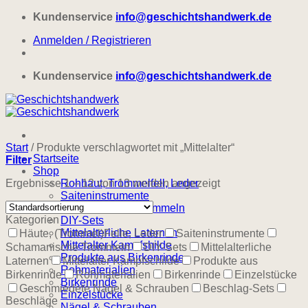
Zum
Kundenservice
info@geschichtshandwerk.de
Inhalt
Anmelden / Registrieren
springen
Kundenservice
info@geschichtshandwerk.de
Start
/
Produkte verschlagwortet mit „Mittelalter“
Startseite
Filter
Shop
Ergebnisse 1 – 12 von 13 werden angezeigt
Rohhaut, Trommelfell, Leder
Saiteninstrumente
Schamanische Trommeln
Kategorien
DIY-Sets
Mittelalterliche Laternen
Häute, (Trommel)Felle, Leder
Saiteninstrumente
Mittelalter Kampfshilde
Schamanische Trommeln
DIY-Sets
Mittelalterliche
Produkte aus Birkenrinde
Laternen
Mittelalter Kampfschilde
Produkte aus
Rohmaterialien
Birkenrinde
Rohmaterialien
Birkenrinde
Einzelstücke
Birkenrinde
Geschmiedete Nägel & Schrauben
Beschlag-Sets
Einzelstücke
Beschläge
Nägel & Schrauben