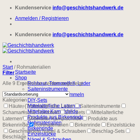
Zum
Kundenservice
info@geschichtshandwerk.de
Inhalt
Anmelden / Registrieren
springen
Kundenservice
info@geschichtshandwerk.de
Start
/
Rohmaterialien
Startseite
Filter
Shop
Alle 9 Ergebnisse werden angezeigt
Rohhaut, Trommelfell, Leder
Saiteninstrumente
Schamanische Trommeln
Kategorien
DIY-Sets
Mittelalterliche Laternen
Häute, (Trommel)Felle, Leder
Saiteninstrumente
Mittelalter Kampfshilde
Schamanische Trommeln
DIY-Sets
Mittelalterliche
Produkte aus Birkenrinde
Laternen
Mittelalter Kampfschilde
Produkte aus
Rohmaterialien
Birkenrinde
Rohmaterialien
Birkenrinde
Einzelstücke
Birkenrinde
Geschmiedete Nägel & Schrauben
Beschlag-Sets
Einzelstücke
Beschläge
Nägel & Schrauben