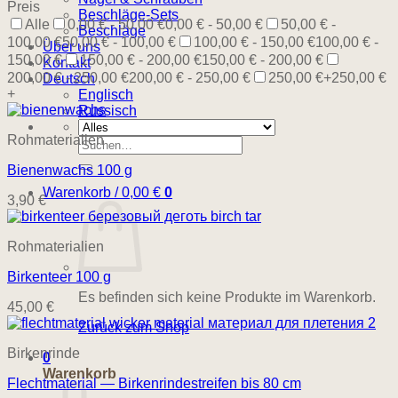
Preis
Beschläge-Sets
Alle
0,00 € - 50,00 €
0,00 € - 50,00 €
50,00 € -
Beschläge
100,00 €
50,00 € - 100,00 €
100,00 € - 150,00 €
100,00 € -
Über uns
150,00 €
150,00 € - 200,00 €
150,00 € - 200,00 €
Kontakt
200,00 € - 250,00 €
200,00 € - 250,00 €
250,00 €+
250,00 €
Deutsch
+
Englisch
Russisch
Rohmaterialien
Suchen
nach:
Bienenwachs 100 g
Warenkorb /
0,00
€
0
3,90
€
Rohmaterialien
Birkenteer 100 g
Es befinden sich keine Produkte im Warenkorb.
45,00
€
Zurück zum Shop
Birkenrinde
0
Warenkorb
Flechtmaterial — Birkenrindestreifen bis 80 cm