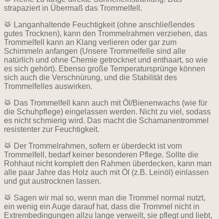
strapaziert in Übermaß das Trommelfell.
🥁 Langanhaltende Feuchtigkeit (ohne anschließendes
gutes Trocknen), kann den Trommelrahmen verziehen, das
Trommelfell kann an Klang verlieren oder gar zum
Schimmeln anfangen (Unsere Trommelfelle sind alle
natürlich und ohne Chemie getrocknet und enthaart, so wie
es sich gehört). Ebenso große Temperatursprünge können
sich auch die Verschnürung, und die Stabilität des
Trommelfelles auswirken.
🥁 Das Trommelfell kann auch mit Öl/Bienenwachs (wie für
die Schuhpflege) eingelassen werden. Nicht zu viel, sodass
es nicht schmierig wird. Das macht die Schamanentrommel
resistenter zur Feuchtigkeit.
🥁 Der Trommelrahmen, sofern er überdeckt ist vom
Trommelfell, bedarf keiner besonderen Pflege. Sollte die
Rohhaut nicht komplett den Rahmen überdecken, kann man
alle paar Jahre das Holz auch mit Öl (z.B. Leinöl) einlassen
und gut austrocknen lassen.
🥁 Sagen wir mal so, wenn man die Trommel normal nutzt,
ein wenig ein Auge darauf hat, dass die Trommel nicht in
Extrembedingungen allzu lange verweilt, sie pflegt und liebt,