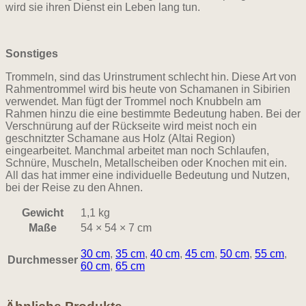
wird sie ihren Dienst ein Leben lang tun.
Sonstiges
Trommeln, sind das Urinstrument schlecht hin. Diese Art von
Rahmentrommel wird bis heute von Schamanen in Sibirien
verwendet. Man fügt der Trommel noch Knubbeln am
Rahmen hinzu die eine bestimmte Bedeutung haben. Bei der
Verschnürung auf der Rückseite wird meist noch ein
geschnitzter Schamane aus Holz (Altai Region)
eingearbeitet. Manchmal arbeitet man noch Schlaufen,
Schnüre, Muscheln, Metallscheiben oder Knochen mit ein.
All das hat immer eine individuelle Bedeutung und Nutzen,
bei der Reise zu den Ahnen.
Gewicht
1,1 kg
Maße
54 × 54 × 7 cm
30 cm
,
35 cm
,
40 cm
,
45 cm
,
50 cm
,
55 cm
,
Durchmesser
60 cm
,
65 cm