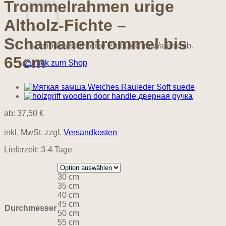
Trommelrahmen urige
Altholz-Fichte –
Schamanentrommel bis
Es befinden sich keine Produkte im Warenkorb.
65cm
Zurück zum Shop
ab:
37,50
€
inkl. MwSt.
zzgl.
Versandkosten
Lieferzeit:
3-4 Tage
30 cm
35 cm
40 cm
45 cm
Durchmesser
50 cm
55 cm