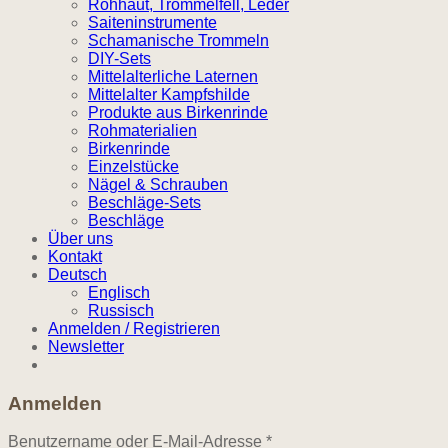
Rohhaut, Trommelfell, Leder
Saiteninstrumente
Schamanische Trommeln
DIY-Sets
Mittelalterliche Laternen
Mittelalter Kampfshilde
Produkte aus Birkenrinde
Rohmaterialien
Birkenrinde
Einzelstücke
Nägel & Schrauben
Beschläge-Sets
Beschläge
Über uns
Kontakt
Deutsch
Englisch
Russisch
Anmelden / Registrieren
Newsletter
Anmelden
Erforderlich
Benutzername oder E-Mail-Adresse
*