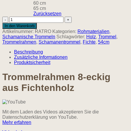
60 cm
65 cm
Zurücksetzen
Trommelrahmen
urige
In den Warenkorb
Altholz-
Artikelnummer:
RATRO
Kategorien:
Rohmaterialien
,
Fichte
Schamanische Trommeln
Schlagwörter:
Holz
,
Trommel
,
-
Trommelrahmen
,
Schamanentrommel
,
Fichte
,
54cm
Schamanentrommel
bis
Beschreibung
65cm
Zusätzliche Informationen
Menge
Produktsicherheit
Trommelrahmen 8-eckig
aus Fichtenholz
Mit dem Laden des Videos akzeptieren Sie die
Datenschutzerklärung von YouTube.
Mehr erfahren