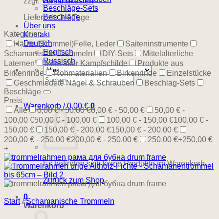
zzgl.
Versandkosten
Beschläge-Sets
Beschläge
Lieferzeit:
3-4 Tage
Über uns
Kategorien
Kontakt
Deutsch
Häute, (Trommel)Felle, Leder
Saiteninstrumente
Englisch
Schamanische Trommeln
DIY-Sets
Mittelalterliche
Russisch
Laternen
Mittelalter Kampfschilde
Produkte aus
Birkenrinde
Rohmaterialien
Birkenrinde
Einzelstücke
Suchen
Geschmiedete Nägel & Schrauben
Beschlag-Sets
nach:
Beschläge
Preis
Warenkorb /
0,00
€
0
Alle
0,00 € - 50,00 €
0,00 € - 50,00 €
50,00 € -
100,00 €
50,00 € - 100,00 €
100,00 € - 150,00 €
100,00 € -
150,00 €
150,00 € - 200,00 €
150,00 € - 200,00 €
200,00 € - 250,00 €
200,00 € - 250,00 €
250,00 €+
250,00 €
+
Es befinden sich keine Produkte im Warenkorb.
Zurück zum Shop
0
Start
/
Schamanische Trommeln
Warenkorb