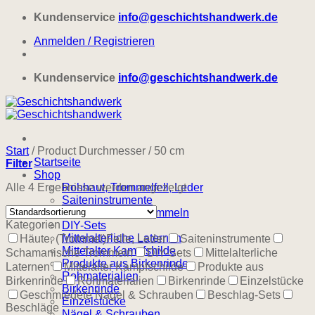
Zum
Kundenservice
info@geschichtshandwerk.de
Inhalt
Anmelden / Registrieren
springen
Kundenservice
info@geschichtshandwerk.de
Start
/
Product Durchmesser
/
50 cm
Startseite
Filter
Shop
Alle 4 Ergebnisse werden angezeigt
Rohhaut, Trommelfell, Leder
Saiteninstrumente
Schamanische Trommeln
Kategorien
DIY-Sets
Mittelalterliche Laternen
Häute, (Trommel)Felle, Leder
Saiteninstrumente
Mittelalter Kampfshilde
Schamanische Trommeln
DIY-Sets
Mittelalterliche
Produkte aus Birkenrinde
Laternen
Mittelalter Kampfschilde
Produkte aus
Rohmaterialien
Birkenrinde
Rohmaterialien
Birkenrinde
Einzelstücke
Birkenrinde
Geschmiedete Nägel & Schrauben
Beschlag-Sets
Einzelstücke
Beschläge
Nägel & Schrauben