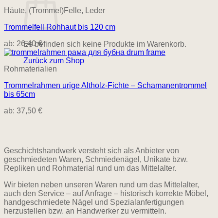
Häute, (Trommel)Felle, Leder
Trommelfell Rohhaut bis 120 cm
ab:
26,40
€
Es befinden sich keine Produkte im Warenkorb.
Zurück zum Shop
Rohmaterialien
Trommelrahmen urige Altholz-Fichte – Schamanentrommel
bis 65cm
ab:
37,50
€
Geschichtshandwerk versteht sich als Anbieter von
geschmiedeten Waren, Schmiedenägel, Unikate bzw.
Repliken und Rohmaterial rund um das Mittelalter.
Wir bieten neben unseren Waren rund um das Mittelalter,
auch den Service – auf Anfrage – historisch korrekte Möbel,
handgeschmiedete Nägel und Spezialanfertigungen
herzustellen bzw. an Handwerker zu vermitteln.