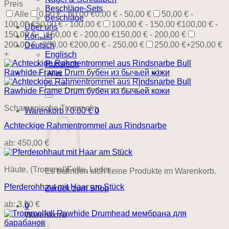
Preis
Beschläge-Sets
Alle
0,00 € - 50,00 €
0,00 € - 50,00 €
50,00 € -
Beschläge
100,00 €
50,00 € - 100,00 €
100,00 € - 150,00 €
100,00 € -
Über uns
150,00 €
150,00 € - 200,00 €
150,00 € - 200,00 €
Kontakt
200,00 € - 250,00 €
200,00 € - 250,00 €
250,00 €+
250,00 €
Deutsch
+
Englisch
Russisch
Suchen
nach:
Schamanische Trommeln
Warenkorb /
0,00
€
0
Achteckige Rahmentrommel aus Rindsnarbe
ab:
450,00
€
Häute, (Trommel)Felle, Leder
Es befinden sich keine Produkte im Warenkorb.
Pferderohhaut mit Haar am Stück
Zurück zum Shop
ab:
3,50
€
0
Warenkorb