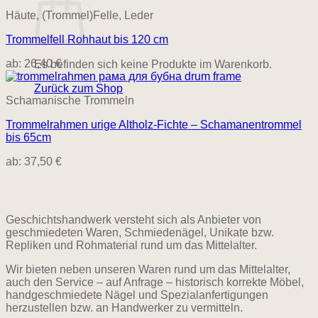
Häute, (Trommel)Felle, Leder
Trommelfell Rohhaut bis 120 cm
ab:
26,40
€
Es befinden sich keine Produkte im Warenkorb.
Zurück zum Shop
Schamanische Trommeln
Trommelrahmen urige Altholz-Fichte – Schamanentrommel
bis 65cm
ab:
37,50
€
Geschichtshandwerk versteht sich als Anbieter von
geschmiedeten Waren, Schmiedenägel, Unikate bzw.
Repliken und Rohmaterial rund um das Mittelalter.
Wir bieten neben unseren Waren rund um das Mittelalter,
auch den Service – auf Anfrage – historisch korrekte Möbel,
handgeschmiedete Nägel und Spezialanfertigungen
herzustellen bzw. an Handwerker zu vermitteln.