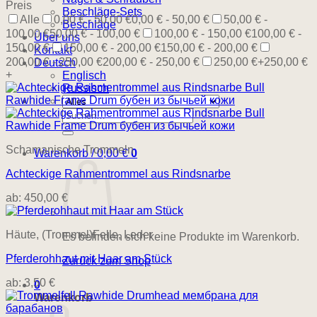
Preis
Beschläge-Sets
Alle
0,00 € - 50,00 €
0,00 € - 50,00 €
50,00 € -
Beschläge
100,00 €
50,00 € - 100,00 €
100,00 € - 150,00 €
100,00 € -
Über uns
150,00 €
150,00 € - 200,00 €
150,00 € - 200,00 €
Kontakt
200,00 € - 250,00 €
200,00 € - 250,00 €
250,00 €+
250,00 €
Deutsch
+
Englisch
Russisch
Suchen
nach:
Schamanische Trommeln
Warenkorb /
0,00
€
0
Achteckige Rahmentrommel aus Rindsnarbe
ab:
450,00
€
Häute, (Trommel)Felle, Leder
Es befinden sich keine Produkte im Warenkorb.
Pferderohhaut mit Haar am Stück
Zurück zum Shop
ab:
3,50
€
0
Warenkorb