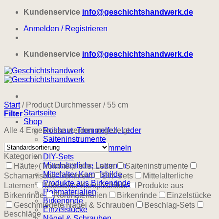
Zum
Kundenservice
info@geschichtshandwerk.de
Inhalt
Anmelden / Registrieren
springen
Kundenservice
info@geschichtshandwerk.de
Start
/
Product Durchmesser
/
55 cm
Startseite
Filter
Shop
Alle 4 Ergebnisse werden angezeigt
Rohhaut, Trommelfell, Leder
Saiteninstrumente
Schamanische Trommeln
Kategorien
DIY-Sets
Mittelalterliche Laternen
Häute, (Trommel)Felle, Leder
Saiteninstrumente
Mittelalter Kampfshilde
Schamanische Trommeln
DIY-Sets
Mittelalterliche
Produkte aus Birkenrinde
Laternen
Mittelalter Kampfschilde
Produkte aus
Rohmaterialien
Birkenrinde
Rohmaterialien
Birkenrinde
Einzelstücke
Birkenrinde
Geschmiedete Nägel & Schrauben
Beschlag-Sets
Einzelstücke
Beschläge
Nägel & Schrauben