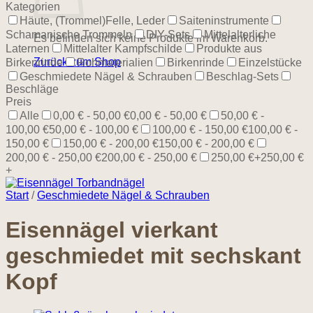
Kategorien
Häute, (Trommel)Felle, Leder
Saiteninstrumente
Schamanische Trommeln
DIY-Sets
Mittelalterliche
Es befinden sich keine Produkte im Warenkorb.
Laternen
Mittelalter Kampfschilde
Produkte aus
Zurück zum Shop
Birkenrinde
Rohmaterialien
Birkenrinde
Einzelstücke
Geschmiedete Nägel & Schrauben
Beschlag-Sets
Beschläge
Preis
Alle
0,00 € - 50,00 €
0,00 € - 50,00 €
50,00 € -
100,00 €
50,00 € - 100,00 €
100,00 € - 150,00 €
100,00 € -
150,00 €
150,00 € - 200,00 €
150,00 € - 200,00 €
200,00 € - 250,00 €
200,00 € - 250,00 €
250,00 €+
250,00 €
+
Start
/
Geschmiedete Nägel & Schrauben
Eisennägel vierkant
geschmiedet mit sechskant
Kopf