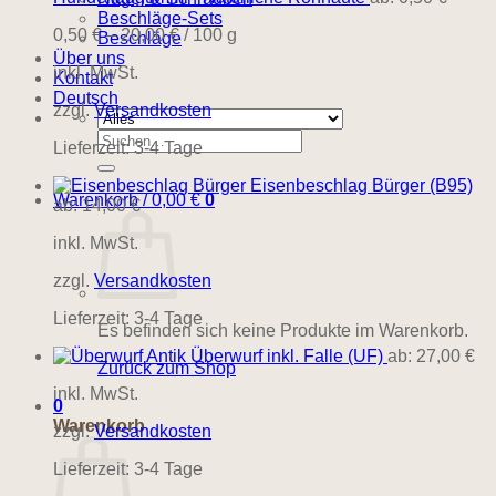
Beschläge-Sets
0,50
€
–
20,00
€
/
100
g
Beschläge
Über uns
inkl. MwSt.
Kontakt
Deutsch
zzgl.
Versandkosten
Suchen
Lieferzeit:
3-4 Tage
nach:
Eisenbeschlag Bürger (B95)
Warenkorb /
0,00
€
0
ab:
14,00
€
inkl. MwSt.
zzgl.
Versandkosten
Lieferzeit:
3-4 Tage
Es befinden sich keine Produkte im Warenkorb.
Überwurf inkl. Falle (UF)
ab:
27,00
€
Zurück zum Shop
inkl. MwSt.
0
Warenkorb
zzgl.
Versandkosten
Lieferzeit:
3-4 Tage