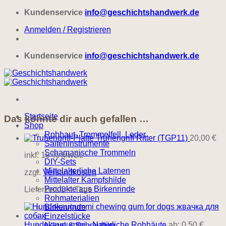
Zum
Kundenservice
info@geschichtshandwerk.de
Inhalt
Anmelden / Registrieren
springen
Kundenservice
info@geschichtshandwerk.de
Startseite
Das könnte dir auch gefallen …
Shop
Rohhaut, Trommelfell, Leder
Truhengriff Ritter (TGP11)
20,00
€
Saiteninstrumente
Schamanische Trommeln
inkl. 19 % MwSt.
DIY-Sets
Mittelalterliche Laternen
zzgl.
Versandkosten
Mittelalter Kampfshilde
Produkte aus Birkenrinde
Lieferzeit:
3-4 Tage
Rohmaterialien
Birkenrinde
Einzelstücke
Hundekaugummi - Natürliche Rohhäute
ab:
0,50
€
Nägel & Schrauben