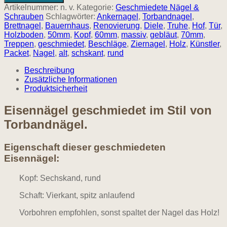
geschmiedet
Artikelnummer:
n. v.
Kategorie:
Geschmiedete Nägel &
mit
Schrauben
Schlagwörter:
Ankernagel
,
Torbandnagel
,
sechskant
Brettnagel
,
Bauernhaus
,
Renovierung
,
Diele
,
Truhe
,
Hof
,
Tür
,
Kopf
Holzboden
,
50mm
,
Kopf
,
60mm
,
massiv
,
gebläut
,
70mm
,
Menge
Treppen
,
geschmiedet
,
Beschläge
,
Ziernagel
,
Holz
,
Künstler
,
Packet
,
Nagel
,
alt
,
schskant
,
rund
Beschreibung
Zusätzliche Informationen
Produktsicherheit
Eisennägel geschmiedet im Stil von
Torbandnägel.
Eigenschaft dieser geschmiedeten
Eisennägel:
Kopf: Sechskand, rund
Schaft: Vierkant, spitz anlaufend
Vorbohren empfohlen, sonst spaltet der Nagel das Holz!