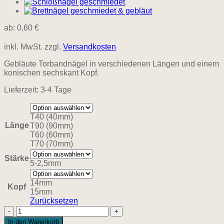
ab:
0,60
€
inkl. MwSt.
zzgl.
Versandkosten
Gebläute Torbandnägel in verschiedenen Längen und einem
konischen sechskant Kopf.
Lieferzeit:
3-4 Tage
T40 (40mm)
Länge
T90 (90mm)
T60 (60mm)
T70 (70mm)
Stärke
5-2,5mm
14mm
Kopf
15mm
Zurücksetzen
Eisennägel
vierkant
In den Warenkorb