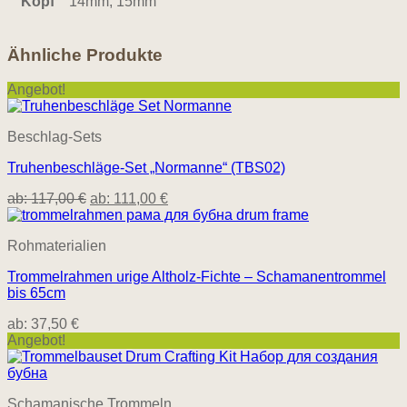
Kopf
14mm, 15mm
Ähnliche Produkte
Angebot!
Beschlag-Sets
Truhenbeschläge-Set „Normanne“ (TBS02)
ab:
117,00
€
ab:
111,00
€
Rohmaterialien
Trommelrahmen urige Altholz-Fichte – Schamanentrommel
bis 65cm
ab:
37,50
€
Angebot!
Schamanische Trommeln