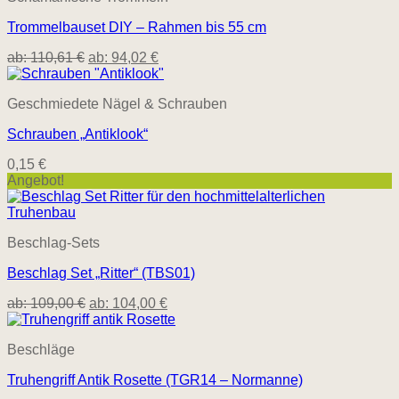
Trommelbauset DIY – Rahmen bis 55 cm
ab:
110,61
€
ab:
94,02
€
Geschmiedete Nägel & Schrauben
Schrauben „Antiklook“
0,15
€
Angebot!
Beschlag-Sets
Beschlag Set „Ritter“ (TBS01)
ab:
109,00
€
ab:
104,00
€
Beschläge
Truhengriff Antik Rosette (TGR14 – Normanne)