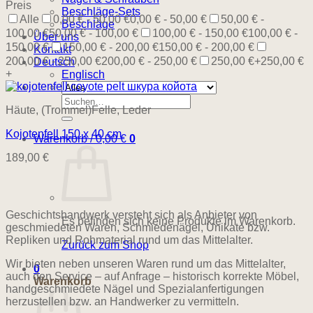
Preis
Beschläge-Sets
Alle
0,00 € - 50,00 €
0,00 € - 50,00 €
50,00 € -
Beschläge
100,00 €
50,00 € - 100,00 €
100,00 € - 150,00 €
100,00 € -
Über uns
150,00 €
150,00 € - 200,00 €
150,00 € - 200,00 €
Kontakt
200,00 € - 250,00 €
200,00 € - 250,00 €
250,00 €+
250,00 €
Deutsch
+
Englisch
Suchen
Häute, (Trommel)Felle, Leder
nach:
Kojotenfell 150 x 40 cm
Warenkorb /
0,00
€
0
189,00
€
Geschichtshandwerk versteht sich als Anbieter von
Es befinden sich keine Produkte im Warenkorb.
geschmiedeten Waren, Schmiedenägel, Unikate bzw.
Repliken und Rohmaterial rund um das Mittelalter.
Zurück zum Shop
Wir bieten neben unseren Waren rund um das Mittelalter,
0
auch den Service – auf Anfrage – historisch korrekte Möbel,
Warenkorb
handgeschmiedete Nägel und Spezialanfertigungen
herzustellen bzw. an Handwerker zu vermitteln.