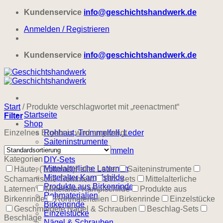
Zum
Kundenservice
info@geschichtshandwerk.de
Inhalt
Anmelden / Registrieren
springen
Kundenservice
info@geschichtshandwerk.de
Start
/
Produkte verschlagwortet mit „reenactment“
Startseite
Filter
Shop
Einzelnes Ergebnis wird angezeigt
Rohhaut, Trommelfell, Leder
Saiteninstrumente
Schamanische Trommeln
Kategorien
DIY-Sets
Mittelalterliche Laternen
Häute, (Trommel)Felle, Leder
Saiteninstrumente
Mittelalter Kampfshilde
Schamanische Trommeln
DIY-Sets
Mittelalterliche
Produkte aus Birkenrinde
Laternen
Mittelalter Kampfschilde
Produkte aus
Rohmaterialien
Birkenrinde
Rohmaterialien
Birkenrinde
Einzelstücke
Birkenrinde
Geschmiedete Nägel & Schrauben
Beschlag-Sets
Einzelstücke
Beschläge
Nägel & Schrauben