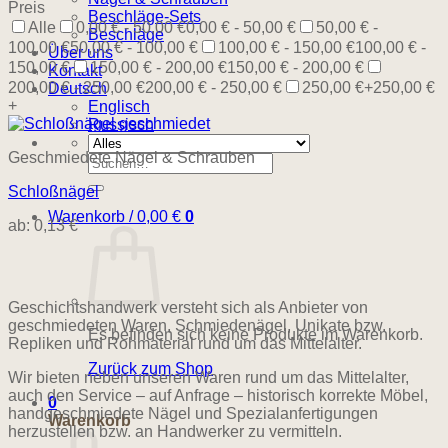
Preis
Beschläge-Sets
Alle
0,00 € - 50,00 €
0,00 € - 50,00 €
50,00 € -
Beschläge
100,00 €
50,00 € - 100,00 €
100,00 € - 150,00 €
100,00 € -
Über uns
150,00 €
150,00 € - 200,00 €
150,00 € - 200,00 €
Kontakt
200,00 € - 250,00 €
200,00 € - 250,00 €
250,00 €+
250,00 €
Deutsch
+
Englisch
Russisch
Geschmiedete Nägel & Schrauben
Suchen
nach:
Schloßnägel
Warenkorb /
0,00
€
0
ab:
0,13
€
Geschichtshandwerk versteht sich als Anbieter von
geschmiedeten Waren, Schmiedenägel, Unikate bzw.
Es befinden sich keine Produkte im Warenkorb.
Repliken und Rohmaterial rund um das Mittelalter.
Zurück zum Shop
Wir bieten neben unseren Waren rund um das Mittelalter,
auch den Service – auf Anfrage – historisch korrekte Möbel,
0
handgeschmiedete Nägel und Spezialanfertigungen
Warenkorb
herzustellen bzw. an Handwerker zu vermitteln.