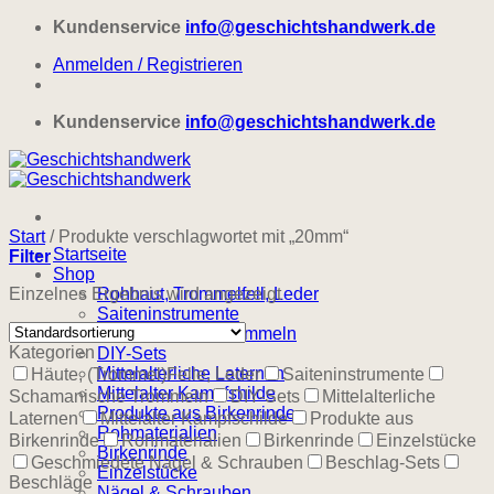
Zum
Kundenservice
info@geschichtshandwerk.de
Inhalt
Anmelden / Registrieren
springen
Kundenservice
info@geschichtshandwerk.de
Start
/
Produkte verschlagwortet mit „20mm“
Startseite
Filter
Shop
Einzelnes Ergebnis wird angezeigt
Rohhaut, Trommelfell, Leder
Saiteninstrumente
Schamanische Trommeln
Kategorien
DIY-Sets
Mittelalterliche Laternen
Häute, (Trommel)Felle, Leder
Saiteninstrumente
Mittelalter Kampfshilde
Schamanische Trommeln
DIY-Sets
Mittelalterliche
Produkte aus Birkenrinde
Laternen
Mittelalter Kampfschilde
Produkte aus
Rohmaterialien
Birkenrinde
Rohmaterialien
Birkenrinde
Einzelstücke
Birkenrinde
Geschmiedete Nägel & Schrauben
Beschlag-Sets
Einzelstücke
Beschläge
Nägel & Schrauben