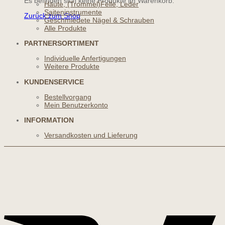
Es befinden sich keine Produkte im Warenkorb.
Häute, (Trommel)Felle, Leder
Saiteninstrumente
Zurück zum Shop
Geschmiedete Nägel & Schrauben
Alle Produkte
PARTNERSORTIMENT
Individuelle Anfertigungen
Weitere Produkte
KUNDENSERVICE
Bestellvorgang
Mein Benutzerkonto
INFORMATION
Versandkosten und Lieferung