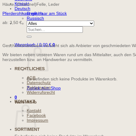
Kontakt
Häute, (Trommel)Felle, Leder
Deutsch
Pferderohhaut mit Haar am Stück
Englisch
Russisch
ab:
3,50
€
Suchen
nach:
Warenkorb /
0,00
€
0
Geschichtshandwerk versteht sich als Anbieter von geschmiedeten Wa
Wir bieten neben unseren Waren rund um das Mittelalter, auch den S
herzustellen bzw. an Handwerker zu vermitteln.
RECHTLICHES
AGB
Es befinden sich keine Produkte im Warenkorb.
Datenschutz
Reklamation
Zurück zum Shop
Widerrufsrecht
0
KONTAKT
Warenkorb
Kontakt
Facebook
Impressum
SORTIMENT