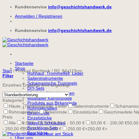
Zum
Kundenservice
info@geschichtshandwerk.de
Inhalt
Anmelden / Registrieren
springen
Kundenservice
info@geschichtshandwerk.de
Startseite
Shop
Start
/
Product Rechteck
/
R0: 84x119cm
Rohhaut, Trommelfell, Leder
Filter
Saiteninstrumente
Schamanische Trommeln
Einzelnes Ergebnis wird angezeigt
DIY-Sets
Mittelalterliche Laternen
Mittelalter Kampfshilde
Kategorien
Produkte aus Birkenrinde
Häute, (Trommel)Felle, Leder
Saiteninstrumente
Schamanisc
Rohmaterialien
Rohmaterialien
Birkenrinde
Einzelstücke
Geschmiedete Nä
Birkenrinde
Preis
Einzelstücke
Alle
0,00 € - 50,00 €
Nägel & Schrauben
0,00 € - 50,00 €
50,00 € - 100,00 €
50,00
Beschläge-Sets
- 250,00 €
200,00 € - 250,00 €
250,00 €+
250,00 €+
Beschläge
Über uns