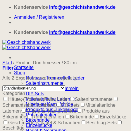
Zum
Kundenservice
info@geschichtshandwerk.de
Inhalt
Anmelden / Registrieren
springen
Kundenservice
info@geschichtshandwerk.de
Start
/
Product Durchmesser
/
80 cm
Startseite
Filter
Shop
Alle 2 Ergebnisse werden angezeigt
Rohhaut, Trommelfell, Leder
Saiteninstrumente
Schamanische Trommeln
Kategorien
DIY-Sets
Mittelalterliche Laternen
Häute, (Trommel)Felle, Leder
Saiteninstrumente
Mittelalter Kampfshilde
Schamanische Trommeln
DIY-Sets
Mittelalterliche
Produkte aus Birkenrinde
Laternen
Mittelalter Kampfschilde
Produkte aus
Rohmaterialien
Birkenrinde
Rohmaterialien
Birkenrinde
Einzelstücke
Birkenrinde
Geschmiedete Nägel & Schrauben
Beschlag-Sets
Einzelstücke
Beschläge
Nägel & Schrauben