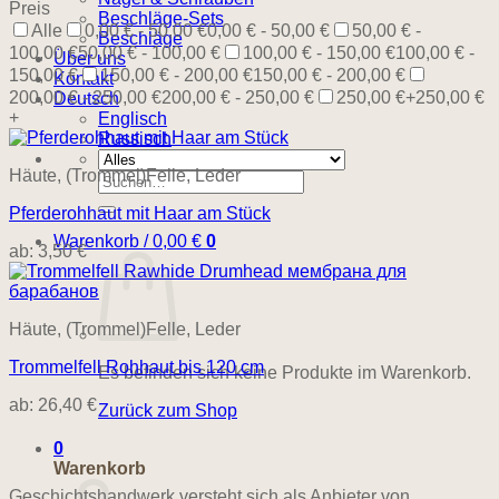
Preis
Beschläge-Sets
Alle
0,00 € - 50,00 €
0,00 € - 50,00 €
50,00 € -
Beschläge
100,00 €
50,00 € - 100,00 €
100,00 € - 150,00 €
100,00 € -
Über uns
150,00 €
150,00 € - 200,00 €
150,00 € - 200,00 €
Kontakt
200,00 € - 250,00 €
200,00 € - 250,00 €
250,00 €+
250,00 €
Deutsch
+
Englisch
Russisch
Häute, (Trommel)Felle, Leder
Suchen
nach:
Pferderohhaut mit Haar am Stück
Warenkorb /
0,00
€
0
ab:
3,50
€
Häute, (Trommel)Felle, Leder
Trommelfell Rohhaut bis 120 cm
Es befinden sich keine Produkte im Warenkorb.
ab:
26,40
€
Zurück zum Shop
0
Warenkorb
Geschichtshandwerk versteht sich als Anbieter von