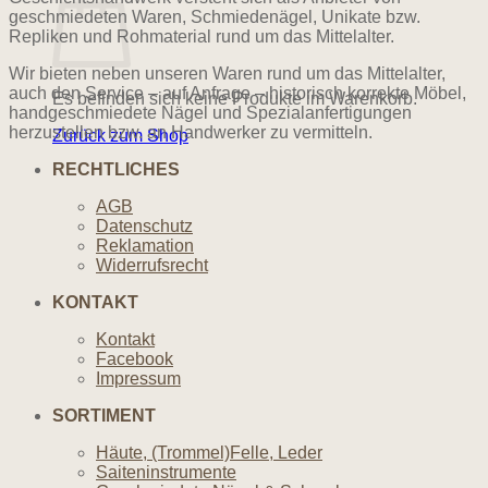
geschmiedeten Waren, Schmiedenägel, Unikate bzw.
Repliken und Rohmaterial rund um das Mittelalter.
Wir bieten neben unseren Waren rund um das Mittelalter,
auch den Service – auf Anfrage – historisch korrekte Möbel,
Es befinden sich keine Produkte im Warenkorb.
handgeschmiedete Nägel und Spezialanfertigungen
herzustellen bzw. an Handwerker zu vermitteln.
Zurück zum Shop
RECHTLICHES
AGB
Datenschutz
Reklamation
Widerrufsrecht
KONTAKT
Kontakt
Facebook
Impressum
SORTIMENT
Häute, (Trommel)Felle, Leder
Saiteninstrumente