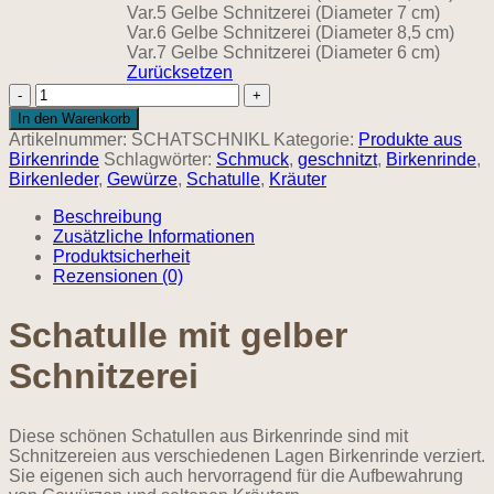
Var.5 Gelbe Schnitzerei (Diameter 7 cm)
Var.6 Gelbe Schnitzerei (Diameter 8,5 cm)
Var.7 Gelbe Schnitzerei (Diameter 6 cm)
Zurücksetzen
Schatulle
aus
In den Warenkorb
Birkenrinde
Artikelnummer:
SCHATSCHNIKL
Kategorie:
Produkte aus
-
Birkenrinde
Schlagwörter:
Schmuck
,
geschnitzt
,
Birkenrinde
,
"Gelbe
Birkenleder
,
Gewürze
,
Schatulle
,
Kräuter
Schnitzerei"
Menge
Beschreibung
Zusätzliche Informationen
Produktsicherheit
Rezensionen (0)
Schatulle mit gelber
Schnitzerei
Diese schönen Schatullen aus Birkenrinde sind mit
Schnitzereien aus verschiedenen Lagen Birkenrinde verziert.
Sie eigenen sich auch hervorragend für die Aufbewahrung