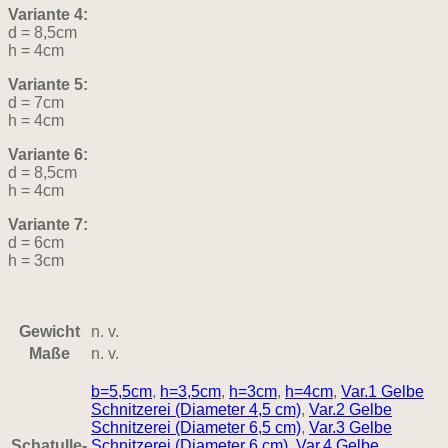
Variante 4:
d = 8,5cm
h = 4cm
Variante 5:
d = 7cm
h = 4cm
Variante 6:
d = 8,5cm
h = 4cm
Variante 7:
d = 6cm
h = 3cm
Gewicht
n. v.
Maße
n. v.
b=5,5cm
,
h=3,5cm
,
h=3cm
,
h=4cm
,
Var.1 Gelbe
Schnitzerei (Diameter 4,5 cm)
,
Var.2 Gelbe
Schnitzerei (Diameter 6,5 cm)
,
Var.3 Gelbe
Schatulle-
Schnitzerei (Diameter 6 cm)
,
Var.4 Gelbe