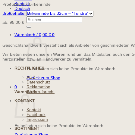
Kontakt
Produkte aus Birkenrinde
Deutsch
Brotbehälter Birkenrinde bis 32cm – “Tundra”
Suchen
ab:
95,00
€
nach:
Warenkorb /
0,00
€
0
Geschichtshandwerk versteht sich als Anbieter von geschmiedeten Wa
Wir bieten neben unseren Waren rund um das Mittelalter, auch den S
herzustellen bzw. an Handwerker zu vermitteln.
RECHTLICHES
Es befinden sich keine Produkte im Warenkorb.
AGB
Zurück zum Shop
Datenschutz
0
Reklamation
Warenkorb
Widerrufsrecht
KONTAKT
Kontakt
Facebook
Impressum
Es befinden sich keine Produkte im Warenkorb.
SORTIMENT
Zurück zum Shop