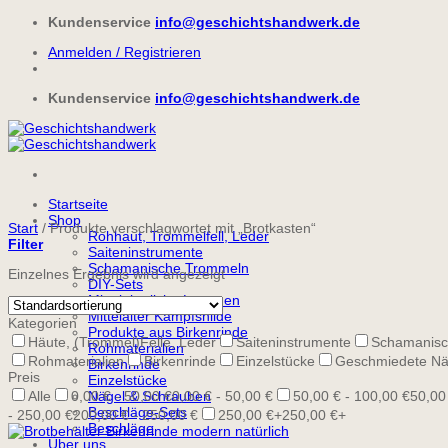
Zum
Kundenservice
info@geschichtshandwerk.de
Inhalt
Anmelden / Registrieren
springen
Kundenservice
info@geschichtshandwerk.de
Startseite
Shop
Start
/
Produkte verschlagwortet mit „Brotkasten“
Rohhaut, Trommelfell, Leder
Filter
Saiteninstrumente
Schamanische Trommeln
Einzelnes Ergebnis wird angezeigt
DIY-Sets
Mittelalterliche Laternen
Mittelalter Kampfshilde
Kategorien
Produkte aus Birkenrinde
Häute, (Trommel)Felle, Leder
Saiteninstrumente
Schamanisc
Rohmaterialien
Rohmaterialien
Birkenrinde
Einzelstücke
Geschmiedete Nä
Birkenrinde
Preis
Einzelstücke
Alle
0,00 € - 50,00 €
Nägel & Schrauben
0,00 € - 50,00 €
50,00 € - 100,00 €
50,00
Beschläge-Sets
- 250,00 €
200,00 € - 250,00 €
250,00 €+
250,00 €+
Beschläge
Über uns