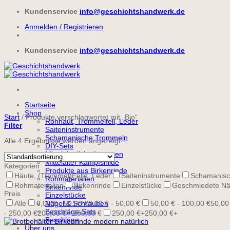
Zum
Kundenservice
info@geschichtshandwerk.de
Inhalt
Anmelden / Registrieren
springen
Kundenservice
info@geschichtshandwerk.de
Startseite
Shop
Start
/
Produkte verschlagwortet mit „Bio“
Rohhaut, Trommelfell, Leder
Filter
Saiteninstrumente
Schamanische Trommeln
Alle 4 Ergebnisse werden angezeigt
DIY-Sets
Mittelalterliche Laternen
Mittelalter Kampfshilde
Kategorien
Produkte aus Birkenrinde
Häute, (Trommel)Felle, Leder
Saiteninstrumente
Schamanisc
Rohmaterialien
Rohmaterialien
Birkenrinde
Einzelstücke
Geschmiedete Nä
Birkenrinde
Preis
Einzelstücke
Alle
0,00 € - 50,00 €
Nägel & Schrauben
0,00 € - 50,00 €
50,00 € - 100,00 €
50,00
Beschläge-Sets
- 250,00 €
200,00 € - 250,00 €
250,00 €+
250,00 €+
Beschläge
Über uns