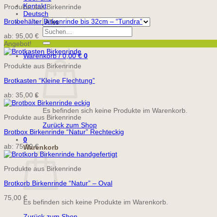
Kontakt
Produkte aus Birkenrinde
Deutsch
Brotbehälter Birkenrinde bis 32cm – “Tundra”
Suchen
ab:
95,00
€
nach:
Angebot!
Warenkorb /
0,00
€
0
Produkte aus Birkenrinde
Brotkasten “Kleine Flechtung”
ab:
35,00
€
Es befinden sich keine Produkte im Warenkorb.
Produkte aus Birkenrinde
Zurück zum Shop
Brotbox Birkenrinde “Natur” Rechteckig
0
ab:
75,00
€
Warenkorb
Produkte aus Birkenrinde
Brotkorb Birkenrinde “Natur” – Oval
75,00
€
Es befinden sich keine Produkte im Warenkorb.
Zurück zum Shop