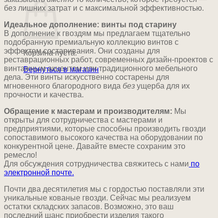
без лишних затрат и с максимальной эффективностью.
Идеальное дополнение: винты под старину
В дополнение к гвоздям мы предлагаем тщательно
подобранную премиальную коллекцию винтов с
эффектом состаривания. Они созданы для
Корзина пуста.
реставрационных работ, современных дизайн-проектов с
винтажным акцентом или традиционного мебельного
Вернуться в магазин
дела. Эти винты искусственно состарены для
мгновенного благородного вида
без
ущерба для их
прочности и качества.
Обращение к мастерам и производителям:
Мы
открыты для сотрудничества с мастерами и
предприятиями, которые способны производить гвозди
сопоставимого высокого качества на оборудовании по
конкурентной цене. Давайте вместе сохраним это
ремесло!
Для обсуждения сотрудничества свяжитесь с нами
по
электронной почте.
Почти два десятилетия мы с гордостью поставляли эти
уникальные кованые гвозди. Сейчас мы реализуем
остатки складских запасов. Возможно, это ваш
последний шанс приобрести изделия такого