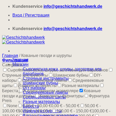
Skip
Kundenservice
info@geschichtshandwerk.de
to
Вход / Регистрация
content
Kundenservice
info@geschichtshandwerk.de
Главная
/
Кованые гвозди и шурупы
Главная
Фильтрация
Магазин
Categories
Сыромятная кожа, шкуры, заготовки для
Сыромятная кожа, шкуры, заготовки для барабанов
барабанов
Струнные инструменты
Шаманские бубны
DIY-
Струнные инструменты
наборы
Средневековые лампы
Средневековые
Шаманские бубны
щиты
Изделия из бересты
Разные материалы
DIY-наборы
Береста
В единственном экземпляре
Кованые
Средневековые лампы
гвозди и шурупы
Комплекты фурнитуры
Фурнитура
Средневековые щиты
Preis
Разные материалы
None
0,00 € - 50,00 €
0,00 € - 50,00 €
50,00 € -
Береста
100,00 €
50,00 € - 100,00 €
Изделия из бересты
100,00 € - 150,00 €
100,00 € -
В единственном экземпляре