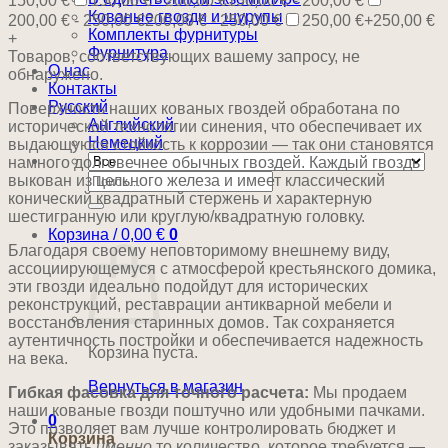
150,00 €
150,00 € - 200,00 €
150,00 € - 200,00 €
Кованые гвозди и шурупы
200,00 € - 250,00 €
200,00 € - 250,00 €
250,00 €+
250,00 €
Комплекты фурнитуры
+
Фурнитура
Товаров, соответствующих вашему запросу, не
О нас
обнаружено.
Контакты
Русский
Поверхность наших кованых гвоздей обработана по
Английский
исторической технологии синения, что обеспечивает их
Немецкий
выдающуюся стойкость к коррозии — так они становятся
намного долговечнее обычных гвоздей. Каждый гвоздь
Искать:
выкован из цельного железа и имеет классический
конический квадратный стержень и характерную
шестигранную или круглую/квадратную головку.
Корзина /
0,00
€
0
Благодаря своему неповторимому внешнему виду,
ассоциирующемуся с атмосферой крестьянского домика,
эти гвозди идеально подойдут для исторических
реконструкций, реставрации антикварной мебели и
восстановления старинных домов. Так сохраняется
аутентичность постройки и обеспечивается надежность
Корзина пуста.
на века.
Вернуться в магазин
Гибкая фасовка для точного расчета:
Мы продаем
наши кованые гвозди поштучно или удобными пачками.
0
Это позволяет вам лучше контролировать бюджет и
Корзина
заказывать
именно
то количество, которое требуется —